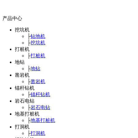
产品中心
挖坑机
├
钻地机
├
挖坑机
打桩机
├
打桩机
地钻
├
地钻
凿岩机
├
凿岩机
锚杆钻机
├
锚杆钻机
岩石电钻
├
岩石电钻
地基打桩机
├
地基打桩机
打洞机
├
打洞机