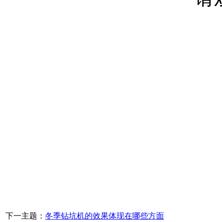
下一主题：
冬季钻坑机的效果体现在哪些方面