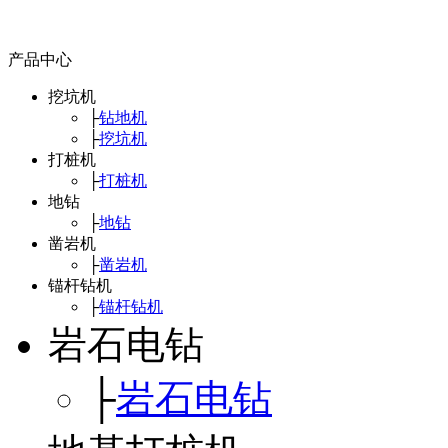
产品中心
挖坑机
├
钻地机
├
挖坑机
打桩机
├
打桩机
地钻
├
地钻
凿岩机
├
凿岩机
锚杆钻机
├
锚杆钻机
岩石电钻
├
岩石电钻