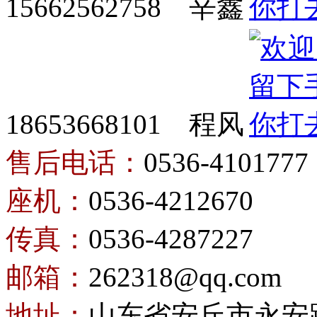
15662562758 辛鑫
18653668101 程风
售后电话：
0536-4101777
座机：
0536-4212670
传真：
0536-4287227
邮箱：
262318@qq.com
地址：
山东省安丘市永安