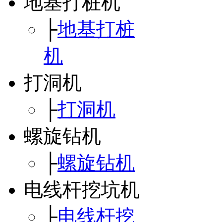
地基打桩机
├
地基打桩
机
打洞机
├
打洞机
螺旋钻机
├
螺旋钻机
电线杆挖坑机
├
电线杆挖