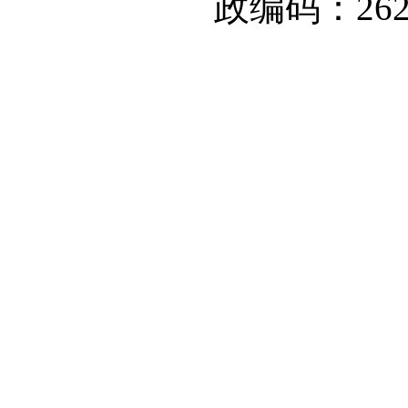
政编码：26