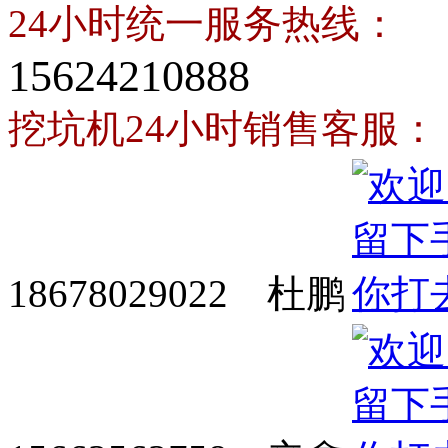
24小时统一服务热线：
15624210888
挖坑机24小时销售客服：
18678029022 杜鹏