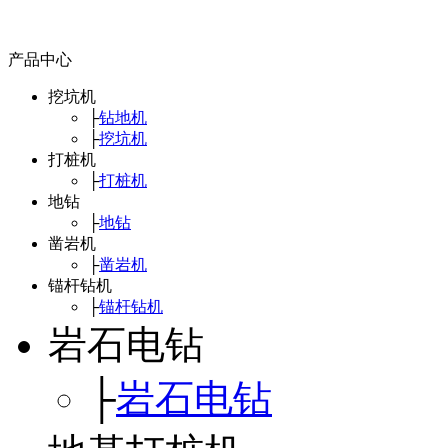
产品中心
挖坑机
├
钻地机
├
挖坑机
打桩机
├
打桩机
地钻
├
地钻
凿岩机
├
凿岩机
锚杆钻机
├
锚杆钻机
岩石电钻
├
岩石电钻