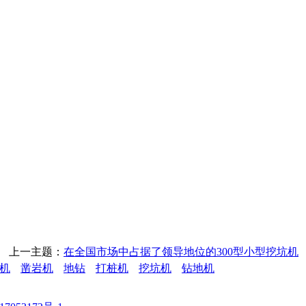
上一主题：
在全国市场中占据了领导地位的300型小型挖坑机
机
凿岩机
地钻
打桩机
挖坑机
钻地机