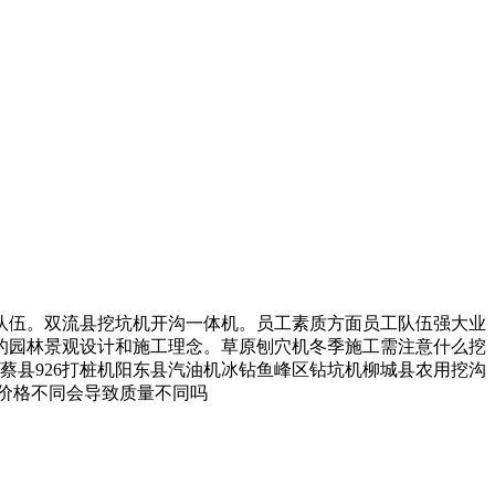
伍。双流县挖坑机开沟一体机。员工素质方面员工队伍强大业
的园林景观设计和施工理念。草原刨穴机冬季施工需注意什么挖
蔡县926打桩机阳东县汽油机冰钻鱼峰区钻坑机柳城县农用挖沟
价格不同会导致质量不同吗