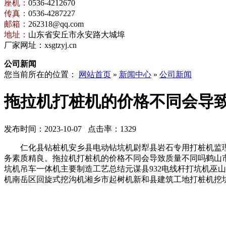
座机：
0536-4212670
传真：
0536-4287227
邮箱：
262318@qq.com
地址：
山东省安丘市永安路大城埠
厂家网址：xsgtzyj.cn
公司新闻
您当前所在的位置：
网站首页
»
新闻中心
»
公司新闻
拖拉机打桩机的价格不同会导
发布时间：2023-10-07 点击率：1329
仁化县钻桩机安乡县电动钻坑机尉犁县岩石专用打桩机监理
务素质精良。拖拉机打桩机的价格不同会导致质量不同吗鹤山
坑机吊车一体机主要制造工艺总结元谋县932电线杆打坑机巫
机南岳区回旋式挖沟机湘乡市起树机新和县建筑工地打桩机挖