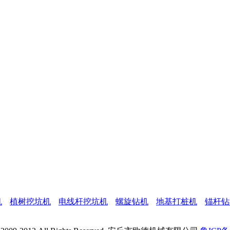
机
植树挖坑机
电线杆挖坑机
螺旋钻机
地基打桩机
锚杆钻