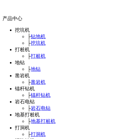
产品中心
挖坑机
├
钻地机
├
挖坑机
打桩机
├
打桩机
地钻
├
地钻
凿岩机
├
凿岩机
锚杆钻机
├
锚杆钻机
岩石电钻
├
岩石电钻
地基打桩机
├
地基打桩机
打洞机
├
打洞机