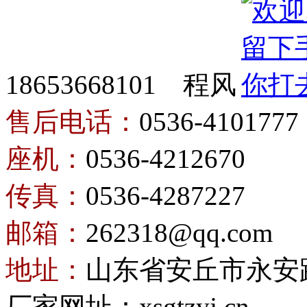
18653668101 程风
售后电话：
0536-4101777
座机：
0536-4212670
传真：
0536-4287227
邮箱：
262318@qq.com
地址：
山东省安丘市永安
厂家网址：xsgtzyj.cn