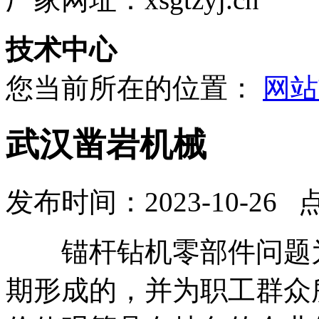
技术中心
您当前所在的位置：
网站
武汉凿岩机械
发布时间：2023-10-26 
锚杆钻机零部件问题为
期形成的，并为职工群众