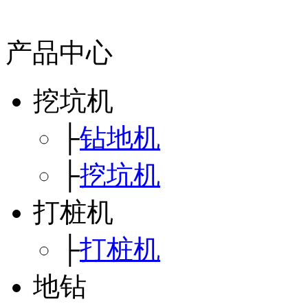
产品中心
挖坑机
├
钻地机
├
挖坑机
打桩机
├
打桩机
地钻