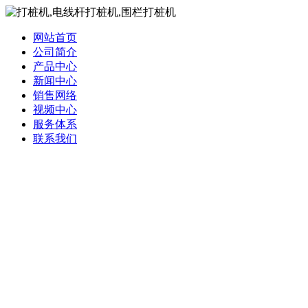
网站首页
公司简介
产品中心
新闻中心
销售网络
视频中心
服务体系
联系我们