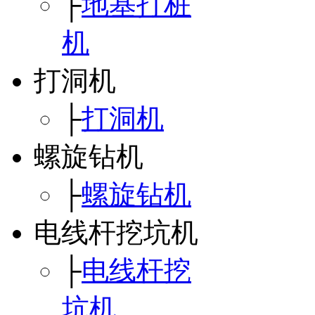
├
地基打桩
机
打洞机
├
打洞机
螺旋钻机
├
螺旋钻机
电线杆挖坑机
├
电线杆挖
坑机