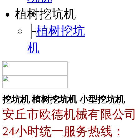
植树挖坑机
├
植树挖坑
机
挖坑机
植树挖坑机
小型挖坑机
安丘市欧德机械有限公司
24小时统一服务热线：