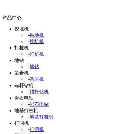
产品中心
挖坑机
├
钻地机
├
挖坑机
打桩机
├
打桩机
地钻
├
地钻
凿岩机
├
凿岩机
锚杆钻机
├
锚杆钻机
岩石电钻
├
岩石电钻
地基打桩机
├
地基打桩机
打洞机
├
打洞机