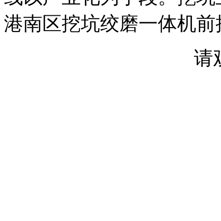
港南区挖坑绞磨一体机前
请