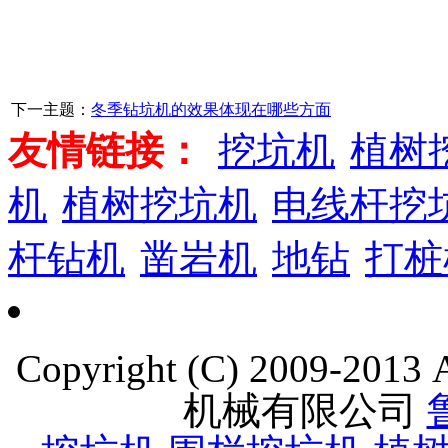
下一主题：
冬季钻坑机的效果体现在哪些方面
友情链接：
挖坑机
植树
机
植树挖坑机
电线杆挖
杆钻机
凿岩机
地钻
打桩
Copyright (C) 2009-201
机械有限公司